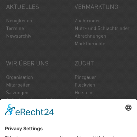
AKTUELLES
VERMARKTUNG
Neuigkeiten
Zuchtrinder
Termine
Nutz- und Schlachtrinder
Newsarchiv
Abrechnungen
Marktberichte
WIR ÜBER UNS
ZUCHT
Organisation
Pinzgauer
Mitarbeiter
Fleckvieh
Satzungen
Holstein
Aufgaben - Unser Leitbild
Jersey
Unser Zuchtinfo
Brown Swiss
Über uns
Normande
Fleischrinder
Stierkatalog