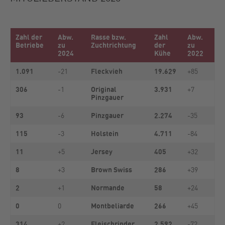
Zahl der
Abw.
Rasse bzw.
Zahl
Abw.
Betriebe
zu
Zuchtrichtung
der
zu
2024
Kühe
2022
1.091
Fleckvieh
19.629
-21
+85
306
Original
3.931
-1
+7
Pinzgauer
93
Pinzgauer
2.274
-6
-35
115
Holstein
4.711
-3
-84
11
Jersey
405
+5
+32
8
Brown Swiss
286
+3
+39
2
Normande
58
+1
+24
0
Montbeliarde
266
0
+45
314
Fleischrinder
2.592
+2
-72