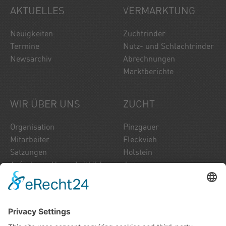
AKTUELLES
VERMARKTUNG
Neuigkeiten
Zuchtrinder
Termine
Nutz- und Schlachtrinder
Newsarchiv
Abrechnungen
Marktberichte
WIR ÜBER UNS
ZUCHT
Organisation
Pinzgauer
Mitarbeiter
Fleckvieh
Satzungen
Holstein
Aufgaben - Unser Leitbild
Jersey
Unser Zuchtinfo
Brown Swiss
Über uns
Normande
Fleischrinder
Stierkatalog