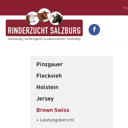
H
Rinderzuchtverband Salzburg
»
Zucht
»
Brown S
Pinzgauer
Fleckvieh
Holstein
Jersey
Brown Swiss
Leistungsbericht