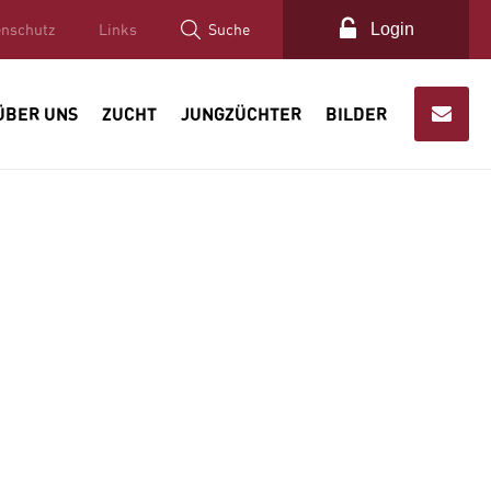
Login
enschutz
Links
Suche
ÜBER UNS
ZUCHT
JUNGZÜCHTER
BILDER
Abrechnung
Marktberichte
Tiermarkt